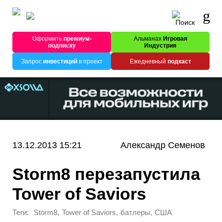
Оформить
премиум-
Альманах
Игровая
подписку
Индустрия
Запрос
инвестиций
в проект
Ежедневный
подкаст
13.12.2013 15:21
Александр Семенов
Storm8 перезапустила
Tower of Saviors
Теги:
,
,
,
Storm8
Tower of Saviors
батлеры
США