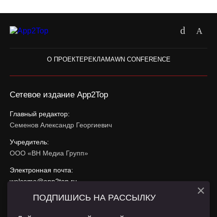
О ПРОЕКТЕ
РЕКЛАМА
WN CONFERENCE
Сетевое издание App2Top
Главный редактор:
Семенов Александр Георгиевич
Учредитель:
ООО «ВН Медиа Групп»
Электронная почта:
welcome@app2top.ru
×
ПОДПИШИСЬ НА РАССЫЛКУ
При использовании материалов активная ссылка на
app2top.ru
обязательна.