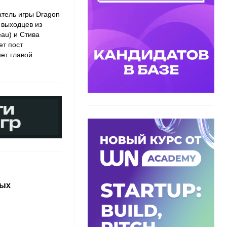
атель игры Dragon
 выходцев из
au) и Стива
ет пост
нет главой
ных