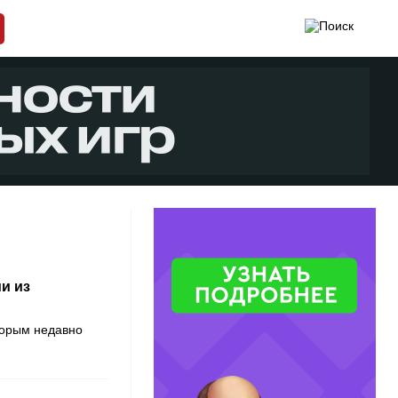
и из
оторым недавно