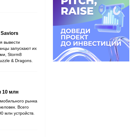
 Saviors
я вывести
анцы запускают их
ми, Storm8
zzle & Dragons.
 10 млн
 мобильного рынка
человек. Всего
0 млн устройств.