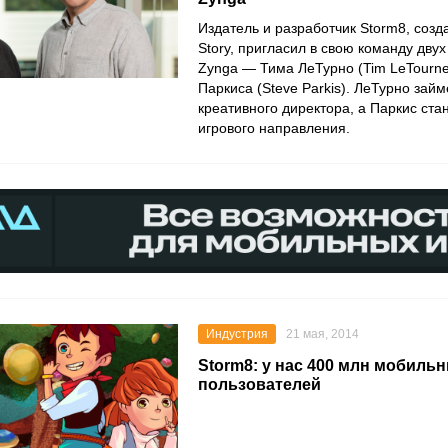
Издатель и разработчик Storm8, созд
Story, пригласил в свою команду двух
Zynga — Тима ЛеТурно (Tim LeTourne
Паркиса (Steve Parkis). ЛеТурно займ
креативного директора, а Паркис ста
игрового направления.
Индустрия
21 мая, 2014
Storm8: у нас 400 млн мобиль
пользователей