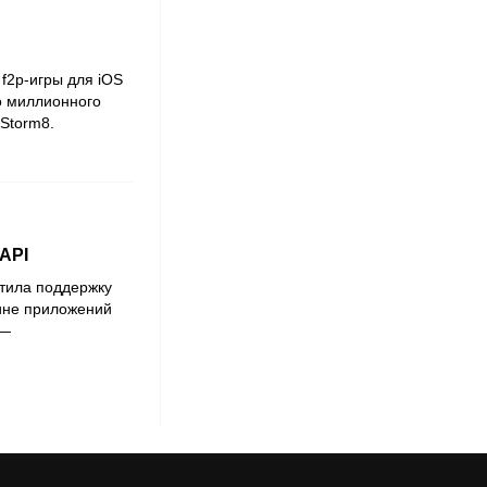
 f2p-игры для iOS
о миллионного
Storm8.
API
тила поддержку
ине приложений
 —