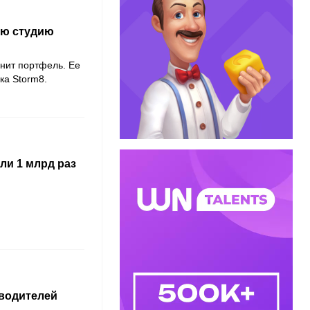
ную студию
нит портфель. Ее
ика
Storm8
.
ли 1 млрд раз
водителей