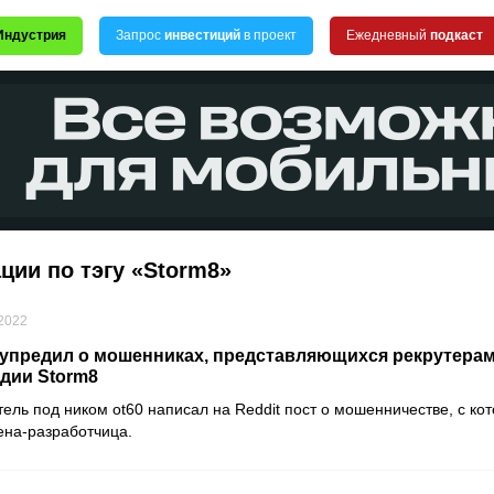
Индустрия
Запрос
инвестиций
в проект
Ежедневный
подкаст
ции по тэгу «Storm8»
 2022
упредил о мошенниках, представляющихся рекрутерам
дии Storm8
ель под ником ot60 написал на Reddit пост о мошенничестве, с к
ена-разработчица.