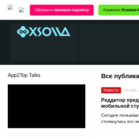
Оформить
премиум-подписку
Альманах
Игровая 
App2Top Talks
Все публика
Новости
16 мая,
Реддитор пред
мобильной сту
Сегодня пользоват
столкнулась его ж