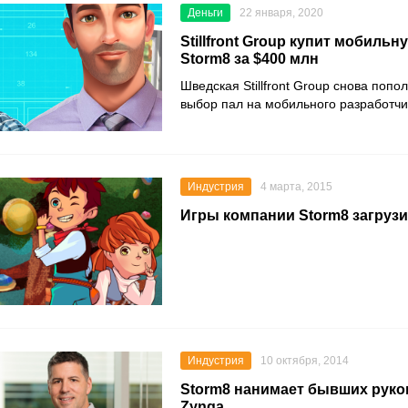
Деньги
22 января, 2020
Stillfront Group купит мобиль
Storm8 за $400 млн
Шведская
Stillfront Group
снова попол
выбор пал на мобильного разработч
Индустрия
4 марта, 2015
Игры компании Storm8 загрузи
Индустрия
10 октября, 2014
Storm8 нанимает бывших руко
Zynga