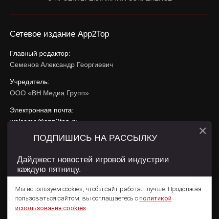
Сетевое издание App2Top
Главный редактор:
Семенов Александр Георгиевич
Учредитель:
ООО «ВН Медиа Групп»
Электронная почта:
welcome@app2top.ru
×
ПОДПИШИСЬ НА РАССЫЛКУ
При использовании материалов активная ссылка на
app2top.ru
обязательна.
Дайджест новостей игровой индустрии
каждую пятницу.
Сайт использует IP адреса, cookie, данные геолокации
Пользователей сайта и сервис «Яндекс Метрика». Условия
Мы используем cookies, чтобы сайт работал лучше. Продолжая
использования содержатся в
Политике конфиденциальности
и
пользоваться сайтом, вы соглашаетесь с
политикой
Пользовательском соглашении
.
Подписаться
использования cookies
.