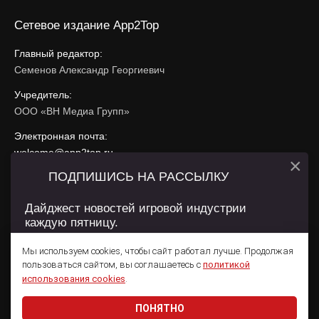
Сетевое издание App2Top
Главный редактор:
Семенов Александр Георгиевич
Учредитель:
ООО «ВН Медиа Групп»
Электронная почта:
welcome@app2top.ru
×
ПОДПИШИСЬ НА РАССЫЛКУ
При использовании материалов активная ссылка на
app2top.ru
обязательна.
Дайджест новостей игровой индустрии
каждую пятницу.
Сайт использует IP адреса, cookie, данные геолокации
Пользователей сайта и сервис «Яндекс Метрика». Условия
Мы используем cookies, чтобы сайт работал лучше. Продолжая
использования содержатся в
Политике конфиденциальности
и
пользоваться сайтом, вы соглашаетесь с
политикой
Пользовательском соглашении
.
Подписаться
использования cookies
.
ПОНЯТНО
Даю согласие на обработку
персональных данных