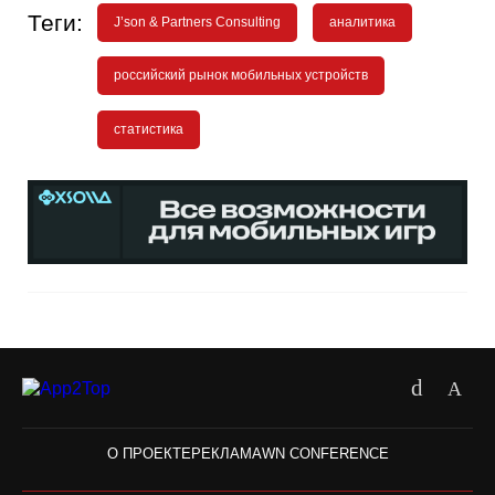
Теги:
J’son & Partners Consulting
аналитика
российский рынок мобильных устройств
статистика
О ПРОЕКТЕ
РЕКЛАМА
WN CONFERENCE