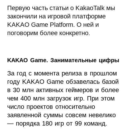
Первую часть статьи о KakaoTalk мы
закончили на игровой платформе
KAKAO Game Platform. О ней и
поговорим более конкретно.
KAKAO Game. Занимательные цифры
За год с момента релиза в прошлом
году KAKAO Game обзавелась базой
в 30 млн активных геймеров и более
чем 400 млн загрузок игр. При этом
число проектов относительно
заявленной суммы совсем невелико
— порядка 180 игр от 99 команд.