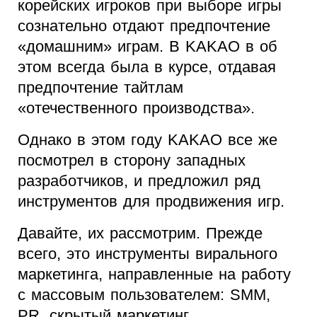
корейских игроков при выборе игры
сознательно отдают предпочтение
«домашним» играм. В KAKAO в об
этом всегда была в курсе, отдавая
предпочтение тайтлам
«отечественного производства».
Однако в этом году KAKAO все же
посмотрел в сторону западных
разработчиков, и предложил ряд
инструментов для продвижения игр.
Давайте, их рассмотрим. Прежде
всего, это инструменты вирального
маркетинга, направленные на работу
с массовым пользователем: SMM,
PR, скрытый маркетинг.