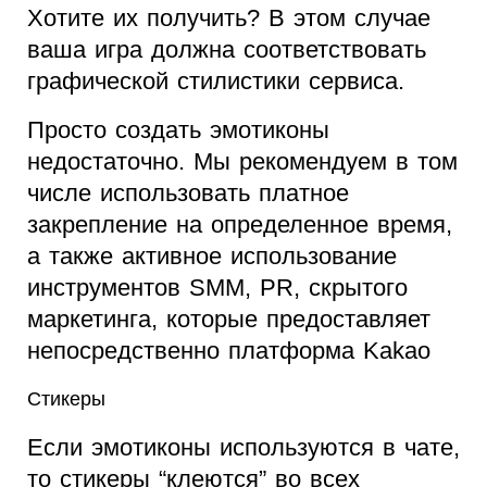
Хотите их получить? В этом случае
ваша игра должна соответствовать
графической стилистики сервиса.
Просто создать эмотиконы
недостаточно. Мы рекомендуем в том
числе использовать платное
закрепление на определенное время,
а также активное использование
инструментов SMM, PR, скрытого
маркетинга, которые предоставляет
непосредственно платформа Kakao
Стикеры
Если эмотиконы используются в чате,
то стикеры “клеются” во всех