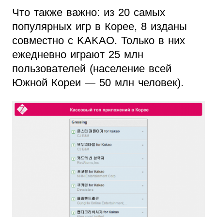
Что также важно: из 20 самых
популярных игр в Корее, 8 изданы
совместно с KAKAO. Только в них
ежедневно играют 25 млн
пользователей (население всей
Южной Кореи — 50 млн человек).