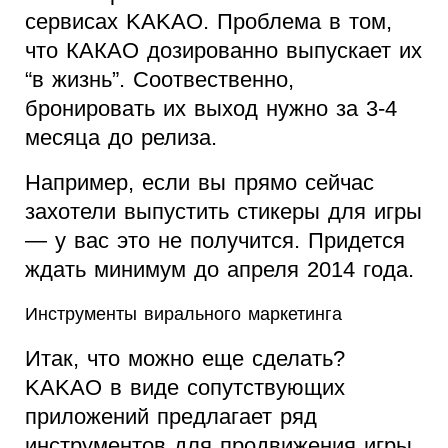
сервисах KAKAO. Проблема в том,
что КАКАО дозированно выпускает их
“в жизнь”. Соотвественно,
бронировать их выход нужно за 3-4
месяца до релиза.
Например, если вы прямо сейчас
захотели выпустить стикеры для игры
— у вас это не получится. Придется
ждать минимум до апреля 2014 года.
Инструменты вирального маркетинга
Итак, что можно еще сделать?
KAKAO в виде сопутствующих
приложений предлагает ряд
инструментов для продвижения игры