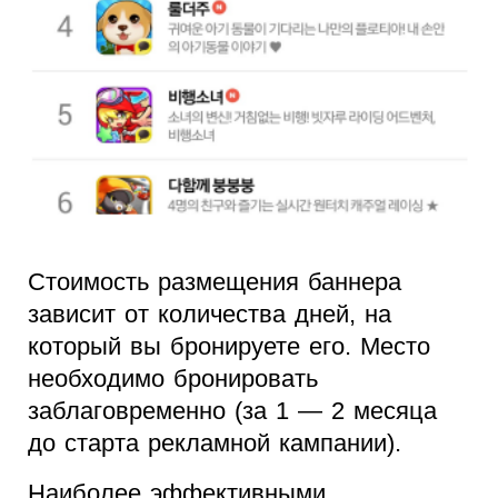
Стоимость размещения баннера
зависит от количества дней, на
который вы бронируете его. Место
необходимо бронировать
заблаговременно (за 1 — 2 месяца
до старта рекламной кампании).
Наиболее эффективными