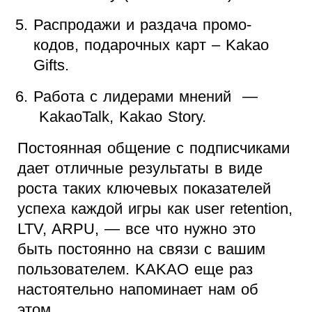
Распродажи и раздача промо-
кодов, подарочных карт – Kakao
Gifts.
Работа с лидерами мнений —
KakaoTalk, Kakao Story.
Постоянная общение с подписчиками
дает отличные результаты в виде
роста таких ключевых показателей
успеха каждой игры как user retention,
LTV, ARPU, — все что нужно это
быть постоянно на связи с вашим
пользователем. KAKAO еще раз
настоятельно напоминает нам об
этом.