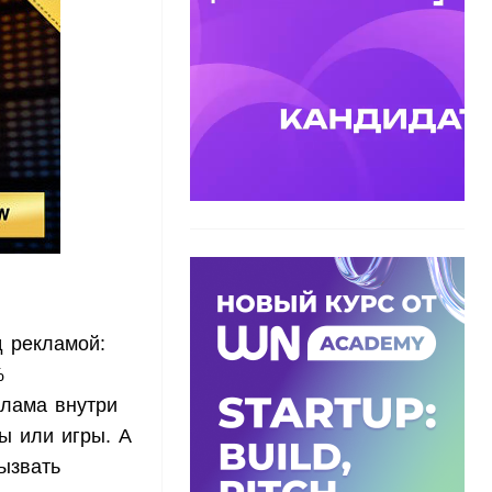
д рекламой:
%
клама внутри
ы или игры. А
ызвать