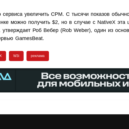
о сервиса увеличить CPM. С тысячи показов обычн
нке можно получить $2, но в случае с NativeX эта
, утверждает Роб Вебер (Rob Weber), один из осно
тервью GamesBeat.
X
W3i
реклама