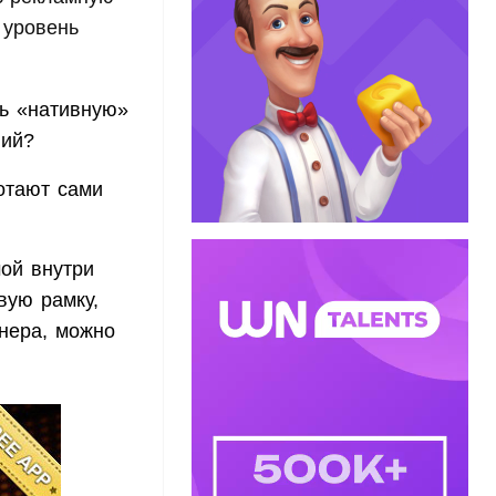
 уровень
ть «нативную»
ний?
отают сами
мой внутри
вую рамку,
ннера, можно