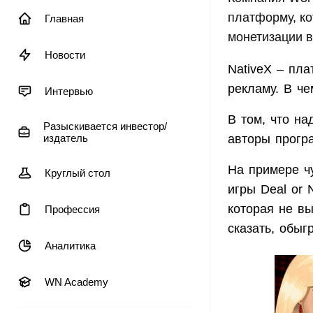
платформу, ко
Главная
монетизации в
Новости
NativeX – пл
рекламу. В ч
Интервью
В том, что н
Разыскивается инвестор/
издатель
авторы прогр
На примере чу
Круглый стол
игры Deal or 
которая не вы
Профессия
сказать, обыг
Аналитика
WN Academy