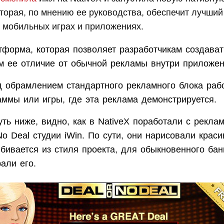
торая, по мнению ее руководства, обеспечит лучший
 мобильных играх и приложениях.
атформа, которая позволяет разработчикам создава
ем ее отличие от обычной рекламы внутри приложе
ад обрамлением стандартного рекламного блока раб
аммы или игры, где эта реклама демонстрируется.
ть ниже, видно, как в NativeX поработали с рекла
No Deal студии iWin. По сути, они нарисовали краси
бивается из стиля проекта, для обыкновенного ба
рали его.