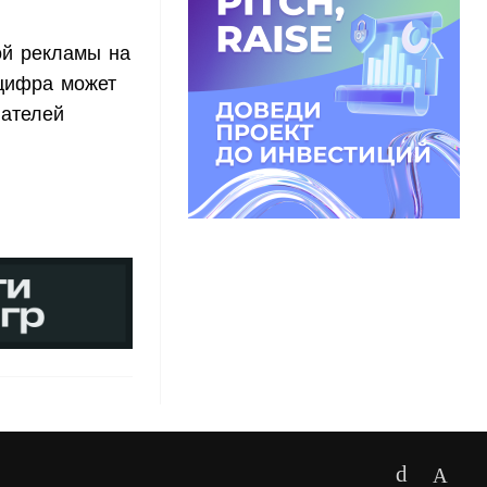
ой рекламы на
 цифра может
вателей