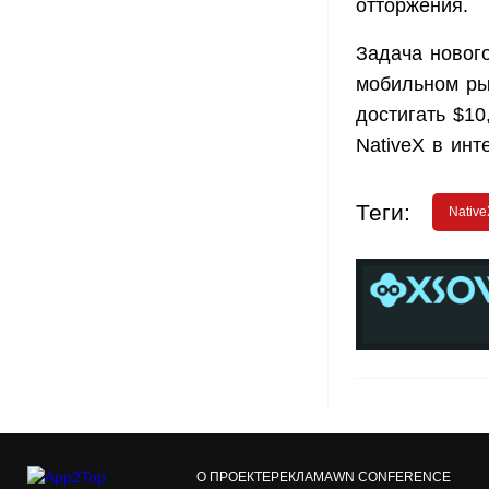
отторжения.
Задача новог
мобильном ры
достигать $10
NativeX в ин
Теги:
Native
О ПРОЕКТЕ
РЕКЛАМА
WN CONFERENCE