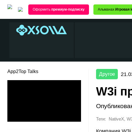
Оформить
премиум-подписку
Альманах
Игровая 
App2Top Talks
21.0
Другое
W3i п
Опубликова
Теги:
,
NativeX
W3
Компания W3