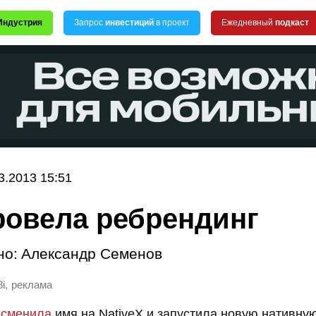
Индустрия
Запрос
инвестиций
в проект
Ежедневный
подкаст
3.2013 15:51
ровела ребрендинг
но:
Александр Семенов
,
i
реклама
i
сменила
имя на NativeX и запустила новую нативну