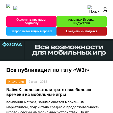
Оформить
премиум-
Альманах
Игровая
подписку
Индустрия
Запрос
инвестиций
в проект
Ежедневный
подкаст
Все публикации по тэгу «W3i»
Индустрия
9 июля, 2013
NativeX: пользователи тратят все больше
времени на мобильные игры
Компания NativeX, занимающаяся мобильным
маркетингом, подсчитала среднюю продолжительность
игровой сессии на мобильных устройствах. По их