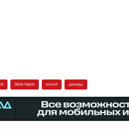
ft
White Nights
wnconf
доклады