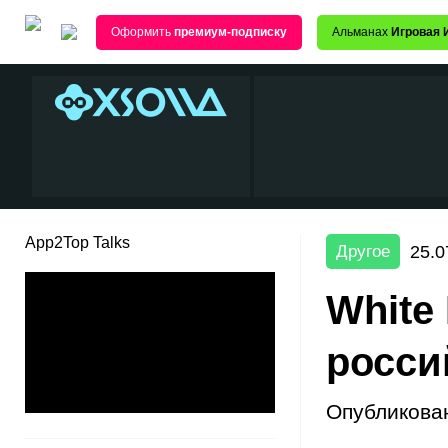
Оформить
премиум-подписку
Альманах
Игровая 
App2Top Talks
25.0
Другое
White 
росси
Опубликова