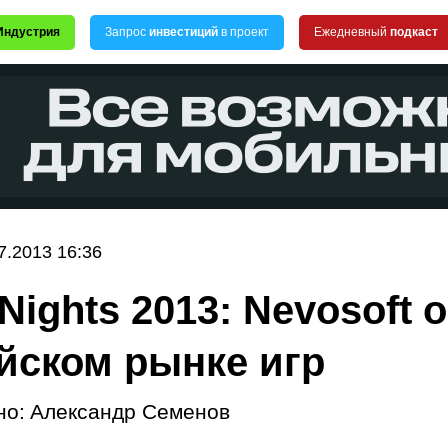
Индустрия
Запрос
инвестиций
в проект
Ежедневный
подкаст
7.2013 16:36
Nights 2013: Nevosoft о
йском рынке игр
но:
Александр Семенов