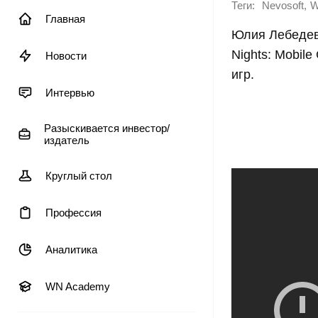
Теги:
,
Nevosoft
W
Главная
Юлия Лебедева
Nights: Mobil
Новости
игр.
Интервью
Разыскивается инвестор/
издатель
Круглый стол
Профессия
Аналитика
WN Academy