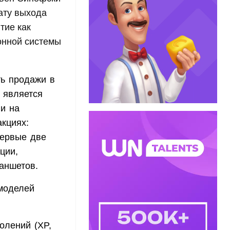
ату выхода
тие как
онной системы
ть продажи в
 является
 и на
кциях:
Первые две
ции,
аншетов.
 моделей
олений (XP,