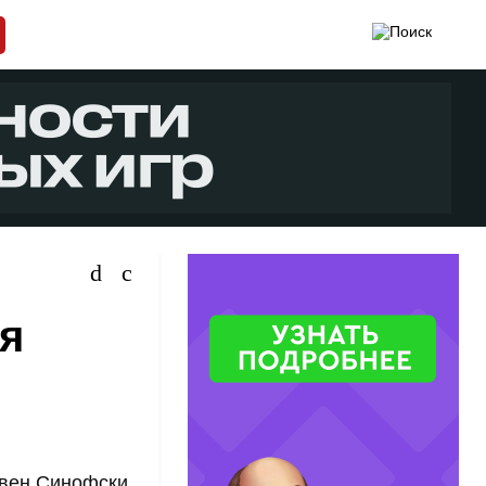
ря
ивен Синофски