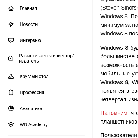
(Steven Sinof
Главная
Windows 8. По
Новости
минимум за по
Windows 8 пос
Интервью
Windows 8 буд
Разыскивается инвестор/
большинстве 
издатель
возможность е
мобильные уст
Круглый стол
Windows 8, Wi
появятся в св
Профессия
четвертая из
Аналитика
Напомним
, чт
планшетников
WN Academy
Пользователи