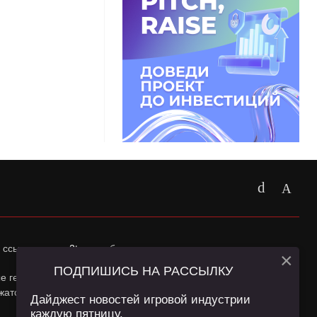
 ссылка на
app2top.ru
обязательна.
×
ПОДПИШИСЬ НА РАССЫЛКУ
ные геолокации Пользователей сайта и сервис «Яндекс
жатся в
Политике конфиденциальности
и
Пользовательском
Дайджест новостей игровой индустрии
каждую пятницу.