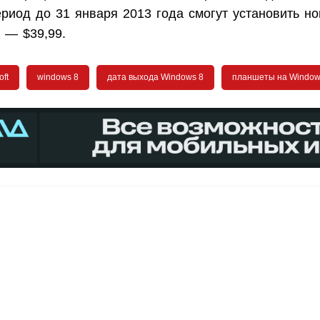
период до 31 января 2013 года смогут установить 
 — $39,99.
oft
windows 8
дата выхода Windows 8
планшеты на Window