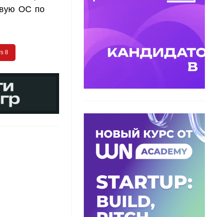
новую ОС по
s 8