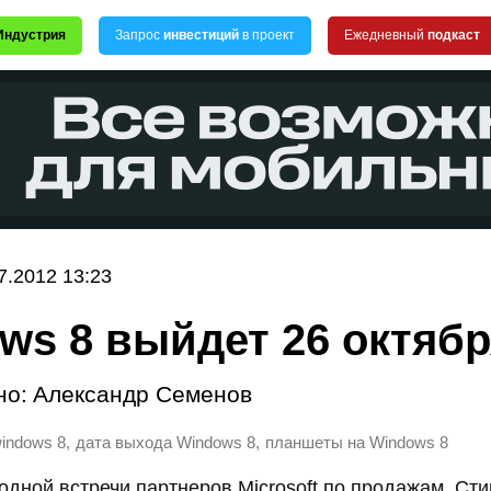
Индустрия
Запрос
инвестиций
в проект
Ежедневный
подкаст
7.2012 13:23
ws 8 выйдет 26 октяб
но:
Александр Семенов
,
,
indows 8
дата выхода Windows 8
планшеты на Windows 8
одной встречи партнеров Microsoft по продажам, Ст