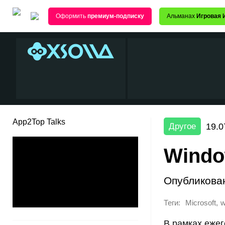
Оформить
премиум-подписку
Альманах
Игровая 
App2Top Talks
19.0
Другое
Windo
Опубликова
Теги:
,
Microsoft
w
В рамках ежег