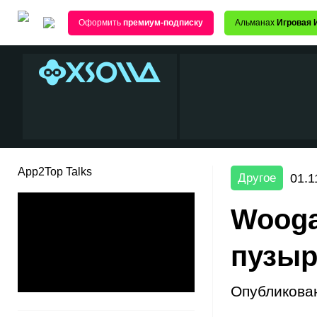
Оформить
премиум-подписку
Альманах
Игровая 
App2Top Talks
01.1
Другое
Wooga
пузыр
Опубликова