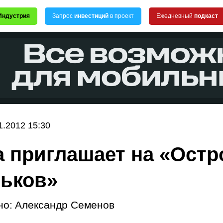
Индустрия
Запрос
инвестиций
в проект
Ежедневный
подкаст
1.2012 15:30
 приглашает на «Остр
ьков»
но:
Александр Семенов