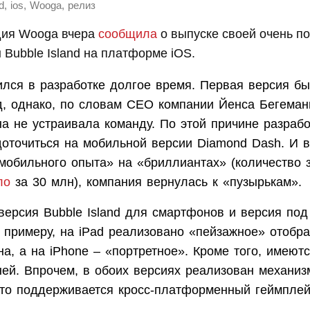
,
,
,
d
ios
Wooga
релиз
дия Wooga вчера
сообщила
о выпуске своей очень п
 Bubble Island на платформе iOS.
ился в разработке долгое время. Первая версия бы
д, однако, по словам CEO компании Йенса Бегеман
на не устраивала команду. По этой причине разраб
оточиться на мобильной версии Diamond Dash. И в
мобильного опыта» на «бриллиантах» (количество з
ло
за 30 млн), компания вернулась к «пузырькам».
 версия Bubble Island для смартфонов и версия по
К примеру, на iPad реализовано «пейзажное» отобр
на, а на iPhone – «портретное». Кроме того, имеют
ней. Впрочем, в обоих версиях реализован механиз
 что поддерживается кросс-платформенный геймплей