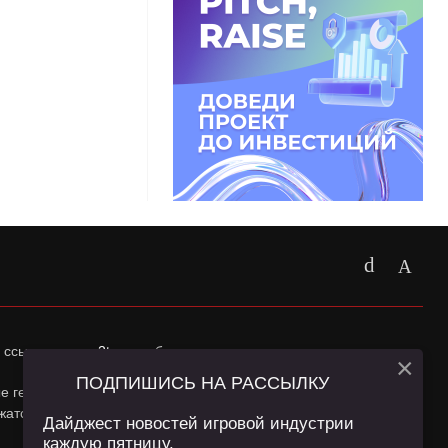
 ссылка на
app2top.ru
обязательна.
×
ПОДПИШИСЬ НА РАССЫЛКУ
ные геолокации Пользователей сайта и сервис «Яндекс
жатся в
Политике конфиденциальности
и
Пользовательском
Дайджест новостей игровой индустрии
каждую пятницу.