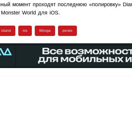
анный момент проходят последнюю «полировку» Di
 Monster World для iOS.
 island
ios
Wooga
релиз