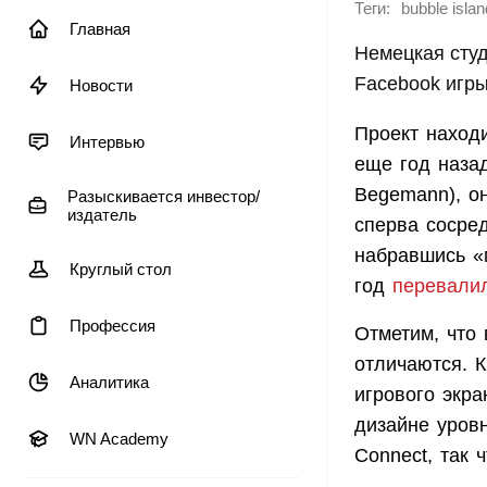
Теги:
bubble islan
Главная
Немецкая сту
Facebook игры
Новости
Проект наход
Интервью
еще год наза
Begemann), о
Разыскивается инвестор/
издатель
сперва сосред
набравшись «
Круглый стол
год
перевали
Профессия
Отметим, что
отличаются. 
Аналитика
игрового экра
дизайне уров
WN Academy
Connect, так