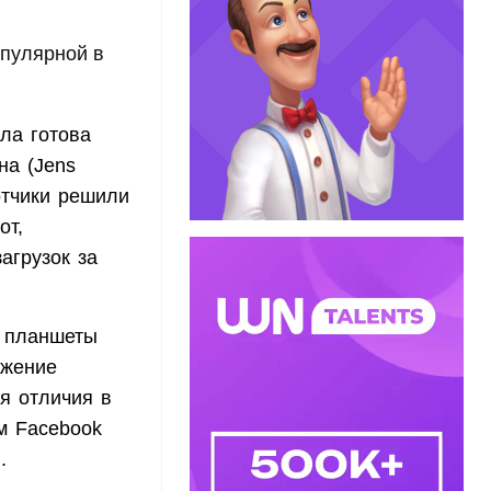
опулярной в
ла готова
на (Jens
отчики решили
от,
агрузок за
д планшеты
ажение
ся отличия в
м Facebook
.