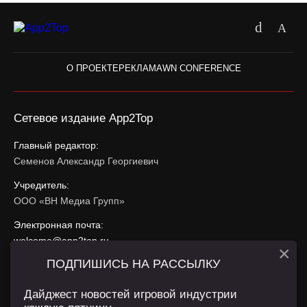
О ПРОЕКТЕ
РЕКЛАМА
WN CONFERENCE
Сетевое издание App2Top
Главный редактор:
Семенов Александр Георгиевич
Учредитель:
ООО «ВН Медиа Групп»
Электронная почта:
welcome@app2top.ru
×
ПОДПИШИСЬ НА РАССЫЛКУ
При использовании материалов активная ссылка на
app2top.ru
обязательна.
Дайджест новостей игровой индустрии