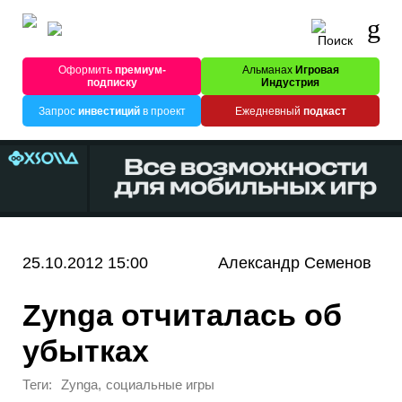
Оформить
премиум-
Альманах
Игровая
подписку
Индустрия
Запрос
инвестиций
в проект
Ежедневный
подкаст
25.10.2012 15:00
Александр Семенов
Zynga отчиталась об
убытках
Теги:
,
Zynga
социальные игры