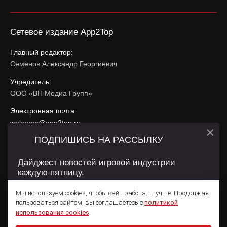
Сетевое издание App2Top
Главный редактор:
Семенов Александр Георгиевич
Учредитель:
ООО «ВН Медиа Групп»
Электронная почта:
welcome@app2top.ru
×
ПОДПИШИСЬ НА РАССЫЛКУ
При использовании материалов активная ссылка на
app2top.ru
обязательна.
Дайджест новостей игровой индустрии
каждую пятницу.
Сайт использует IP адреса, cookie, данные геолокации
Пользователей сайта и сервис «Яндекс Метрика». Условия
Мы используем cookies, чтобы сайт работал лучше. Продолжая
использования содержатся в
Политике конфиденциальности
и
пользоваться сайтом, вы соглашаетесь с
политикой
Пользовательском соглашении
.
Подписаться
использования cookies
.