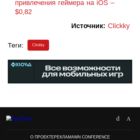
привлечения геймера на iOS –
$0,82
Источник:
Clickky
Теги:
Clickky
О ПРОЕКТЕ
РЕКЛАМА
WN CONFERENCE