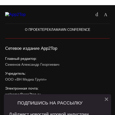
О ПРОЕКТЕ
РЕКЛАМА
WN CONFERENCE
Сетевое издание App2Top
Главный редактор:
Семенов Александр Георгиевич
Учредитель:
ООО «ВН Медиа Групп»
Электронная почта:
welcome@app2top.ru
×
ПОДПИШИСЬ НА РАССЫЛКУ
При использовании материалов активная ссылка на
app2top.ru
обязательна.
Дайджест новостей игровой индустрии