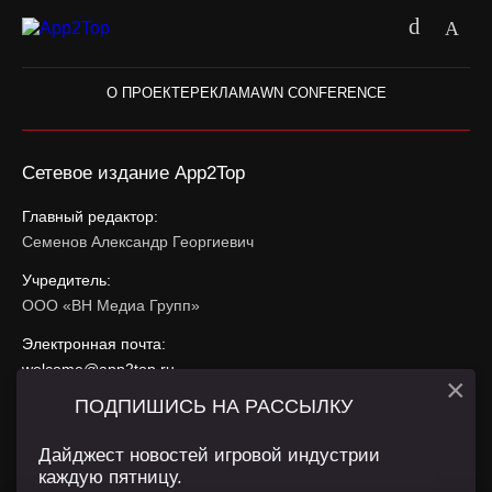
О ПРОЕКТЕ
РЕКЛАМА
WN CONFERENCE
Сетевое издание App2Top
Главный редактор:
Семенов Александр Георгиевич
Учредитель:
ООО «ВН Медиа Групп»
Электронная почта:
welcome@app2top.ru
×
ПОДПИШИСЬ НА РАССЫЛКУ
При использовании материалов активная ссылка на
app2top.ru
обязательна.
Дайджест новостей игровой индустрии
каждую пятницу.
Сайт использует IP адреса, cookie, данные геолокации