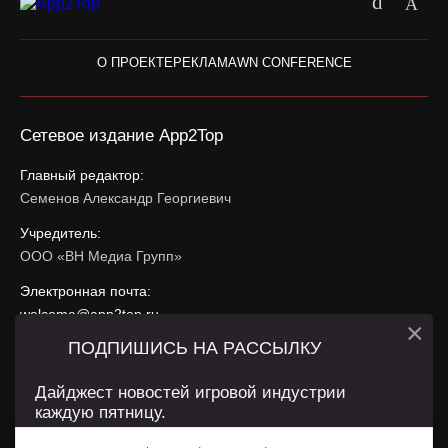
О ПРОЕКТЕ
РЕКЛАМА
WN CONFERENCE
Сетевое издание App2Top
Главный редактор:
Семенов Александр Георгиевич
Учредитель:
ООО «ВН Медиа Групп»
Электронная почта:
welcome@app2top.ru
×
ПОДПИШИСЬ НА РАССЫЛКУ
При использовании материалов активная ссылка на
app2top.ru
обязательна.
Дайджест новостей игровой индустрии
каждую пятницу.
Сайт использует IP адреса, cookie, данные геолокации
Пользователей сайта и сервис «Яндекс Метрика». Условия