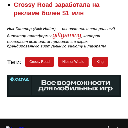
Crossy Road заработала на
рекламе более $1 млн
Ник Хаттер (Nick Hatter) — основатель и генеральный
giftgaming
директор платформы
, которая
позволяет компаниям продавать в играх
брендированную виртуальную валюту и пауэрапы.
Теги:
Crossy Road
Hipster Whale
King