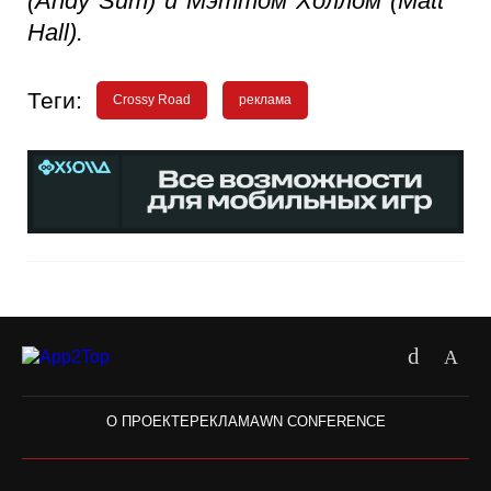
(Andy Sum) и Мэттом Холлом (Matt
Hall).
Теги:
Crossy Road
реклама
О ПРОЕКТЕ
РЕКЛАМА
WN CONFERENCE