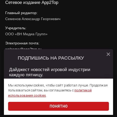
Сетевое издание App2Top
Главный редактор:
Семенов Александр Георгиевич
Учредитель:
ООО «ВН Медиа Групп»
Электронная почта:
welcome@app2top.ru
×
ПОДПИШИСЬ НА РАССЫЛКУ
При использовании материалов активная ссылка на
app2top.ru
обязательна.
Дайджест новостей игровой индустрии
каждую пятницу.
Сайт использует IP адреса, cookie, данные геолокации
Пользователей сайта и сервис «Яндекс Метрика». Условия
Мы используем cookies, чтобы сайт работал лучше. Продолжая
использования содержатся в
Политике конфиденциальности
и
пользоваться сайтом, вы соглашаетесь с
политикой
Пользовательском соглашении
.
Подписаться
использования cookies
.
ПОНЯТНО
Даю согласие на обработку
персональных данных
© 2011 — 2026 App2Top
16+