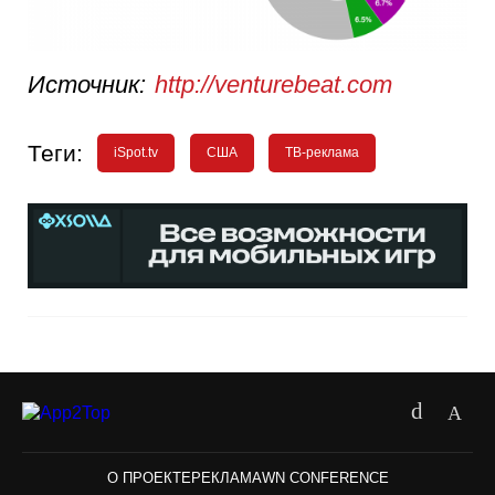
Источник:
http://venturebeat.com
Теги:
iSpot.tv
США
ТВ-реклама
О ПРОЕКТЕ
РЕКЛАМА
WN CONFERENCE