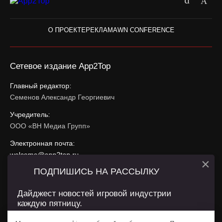
О ПРОЕКТЕ
РЕКЛАМА
WN CONFERENCE
Сетевое издание App2Top
Главный редактор:
Семенов Александр Георгиевич
Учредитель:
ООО «ВН Медиа Групп»
Электронная почта:
welcome@app2top.ru
×
ПОДПИШИСЬ НА РАССЫЛКУ
При использовании материалов активная ссылка на
app2top.ru
обязательна.
Дайджест новостей игровой индустрии
каждую пятницу.
Сайт использует IP адреса, cookie, данные геолокации
Пользователей сайта и сервис «Яндекс Метрика». Условия