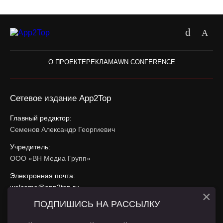
О ПРОЕКТЕ
РЕКЛАМА
WN CONFERENCE
Сетевое издание App2Top
Главный редактор:
Семенов Александр Георгиевич
Учредитель:
ООО «ВН Медиа Групп»
Электронная почта:
welcome@app2top.ru
×
ПОДПИШИСЬ НА РАССЫЛКУ
При использовании материалов активная ссылка на
app2top.ru
обязательна.