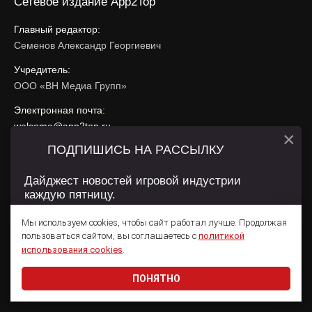
Сетевое издание App2Top
Главный редактор:
Семенов Александр Георгиевич
Учредитель:
ООО «ВН Медиа Групп»
Электронная почта:
welcome@app2top.ru
×
ПОДПИШИСЬ НА РАССЫЛКУ
При использовании материалов активная ссылка на
app2top.ru
обязательна.
Дайджест новостей игровой индустрии
каждую пятницу.
Сайт использует IP адреса, cookie, данные геолокации
Пользователей сайта и сервис «Яндекс Метрика». Условия
Мы используем cookies, чтобы сайт работал лучше. Продолжая
использования содержатся в
Политике конфиденциальности
и
пользоваться сайтом, вы соглашаетесь с
политикой
Пользовательском соглашении
.
Подписаться
использования cookies
.
ПОНЯТНО
Даю согласие на обработку
персональных данных
© 2011 — 2026 App2Top
16+