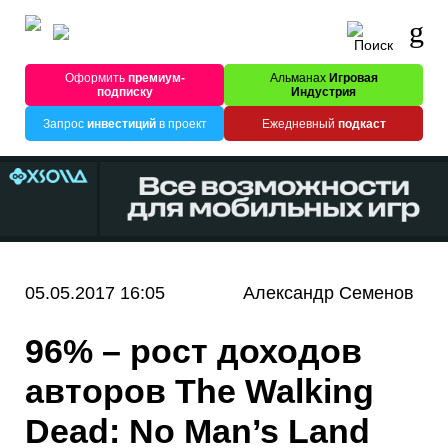
Оформить
премиум-
Альманах
Игровая
подписку
Индустрия
Запрос
инвестиций
в проект
Ежедневный
подкаст
05.05.2017 16:05
Александр Семенов
96% – рост доходов
авторов The Walking
Dead: No Man’s Land