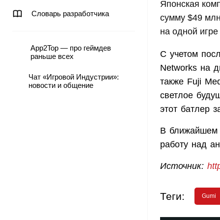
Японская ком
Словарь разработчика
сумму $49 млн
на одной игре 
App2Top — про геймдев
С учетом посл
раньше всех
Networks на 
Чат «Игровой Индустрии»:
также Fuji Me
новости и общение
светлое будущ
этот батлер 
В ближайшем 
работу над ан
Источник:
htt
Теги:
Gumi