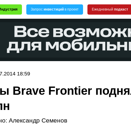
Индустрия
Запрос
инвестиций
в проект
Ежедневный
подкаст
7.2014 18:59
ы Brave Frontier подн
лн
но:
Александр Семенов