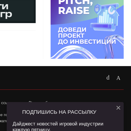
 ссылка на
app2top.ru
обязательна.
×
ПОДПИШИСЬ НА РАССЫЛКУ
ные геолокации Пользователей сайта и сервис «Яндекс
жатся в
Политике конфиденциальности
и
Пользовательском
Дайджест новостей игровой индустрии
каждую пятницу.