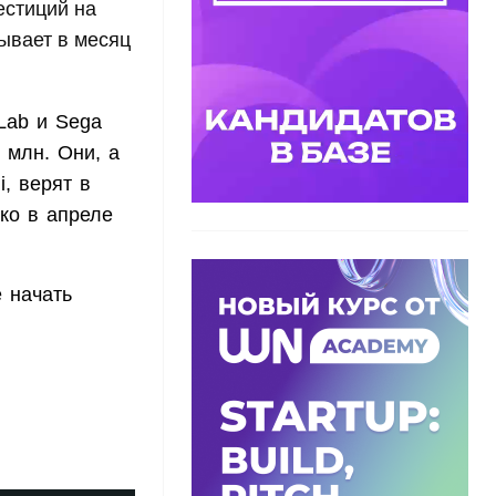
естиций на
ывает в месяц
Lab и Sega
 млн. Они, а
, верят в
ько в апреле
 начать