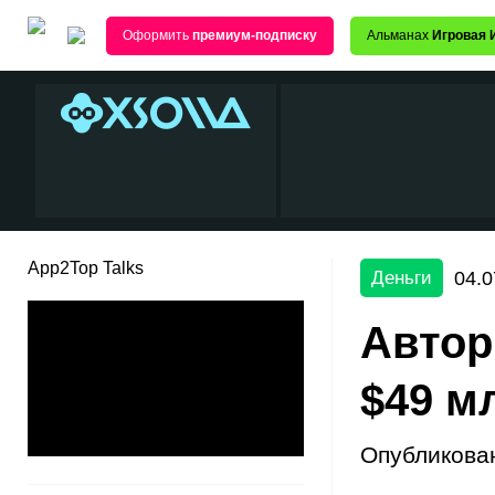
Оформить
премиум-подписку
Альманах
Игровая 
App2Top Talks
04.0
Деньги
Автор
$49 м
Опубликова