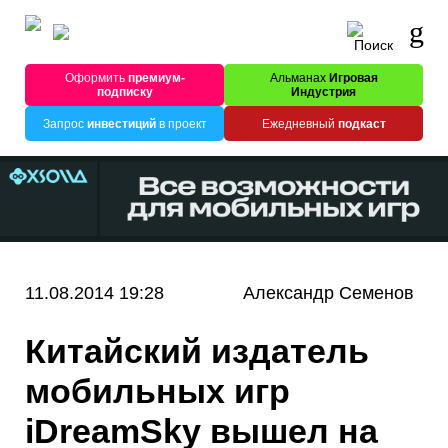
Оформить
премиум-
Альманах
Игровая
подписку
Индустрия
Запрос
инвестиций
в проект
Ежедневный
подкаст
11.08.2014 19:28
Александр Семенов
Китайский издатель
мобильных игр
iDreamSky вышел на