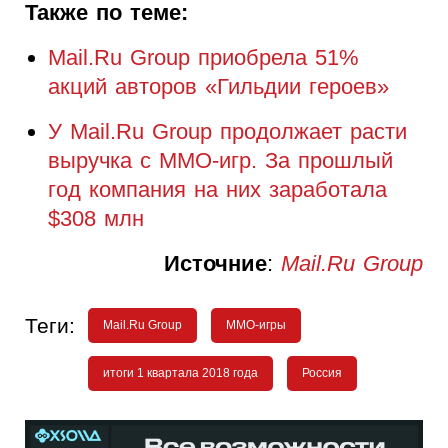
Также по теме:
Mail.Ru Group приобрела 51%
акций авторов «Гильдии героев»
У Mail.Ru Group продолжает расти
выручка с ММО-игр. За прошлый
год компания на них заработала
$308 млн
Источние
:
Mail.Ru Group
Теги:
Mail.Ru Group
MMO-игры
итоги 1 квартала 2018 года
Россия