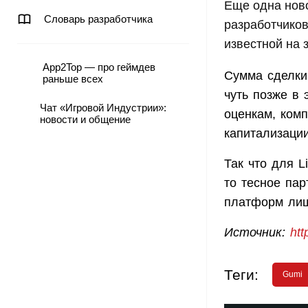
Еще одна нов
Словарь разработчика
разработчиков
известной на з
App2Top — про геймдев
Сумма сделки 
раньше всех
чуть позже в
Чат «Игровой Индустрии»:
оценкам, ком
новости и общение
капитализации
Так что для L
то тесное па
платформ лиш
Источник:
ht
Теги:
Gumi