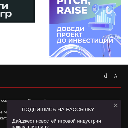
 ссылка на
app2top.ru
обязательна.
×
ПОДПИШИСЬ НА РАССЫЛКУ
ные геолокации Пользователей сайта и сервис «Яндекс
жатся в
Политике конфиденциальности
и
Пользовательском
Дайджест новостей игровой индустрии
каждую пятницу.