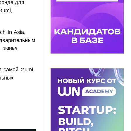
фонда для
Gumi,
h In Asia,
едварительным
м рынке
я самой Gumi,
льных