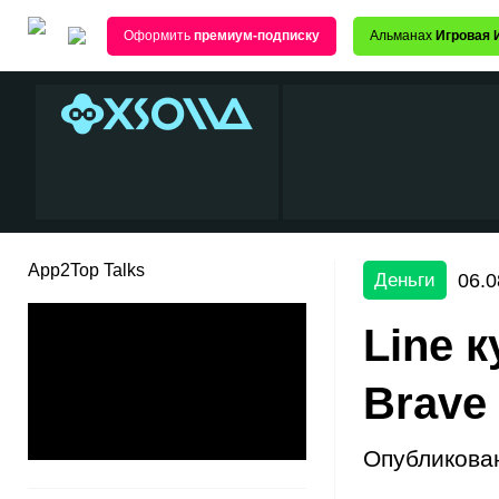
Оформить
премиум-подписку
Альманах
Игровая 
App2Top Talks
06.0
Деньги
Line 
Brave 
Опубликова