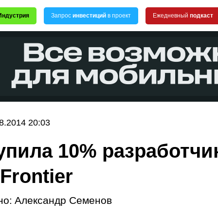
Индустрия
Запрос
инвестиций
в проект
Ежедневный
подкаст
8.2014 20:03
купила 10% разработчи
Frontier
но:
Александр Семенов