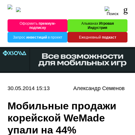
Оформить
премиум-
Альманах
Игровая
подписку
Индустрия
Запрос
инвестиций
в проект
Ежедневный
подкаст
30.05.2014 15:13
Александр Семенов
Мобильные продажи
корейской WeMade
упали на 44%