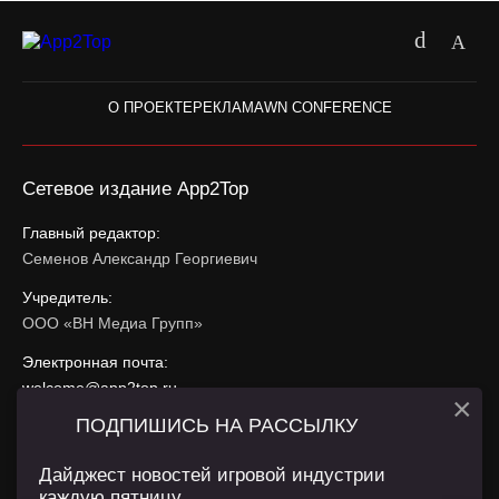
О ПРОЕКТЕ
РЕКЛАМА
WN CONFERENCE
Сетевое издание App2Top
Главный редактор:
Семенов Александр Георгиевич
Учредитель:
ООО «ВН Медиа Групп»
Электронная почта:
welcome@app2top.ru
×
ПОДПИШИСЬ НА РАССЫЛКУ
При использовании материалов активная ссылка на
app2top.ru
обязательна.
Дайджест новостей игровой индустрии
каждую пятницу.