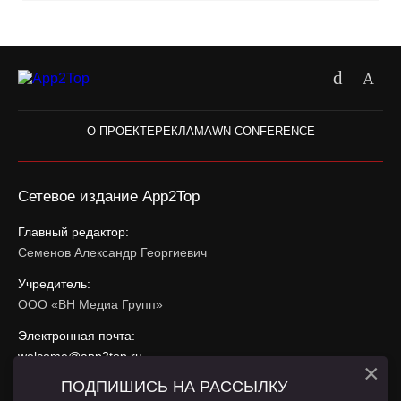
О ПРОЕКТЕ
РЕКЛАМА
WN CONFERENCE
Сетевое издание App2Top
Главный редактор:
Семенов Александр Георгиевич
Учредитель:
ООО «ВН Медиа Групп»
Электронная почта:
welcome@app2top.ru
×
ПОДПИШИСЬ НА РАССЫЛКУ
При использовании материалов активная ссылка на
app2top.ru