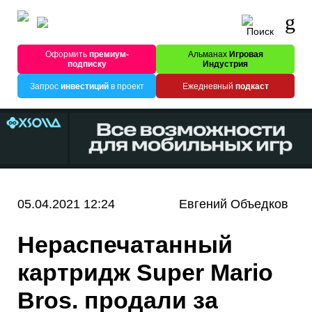
Оформить
премиум-
Альманах
Игровая
подписку
Индустрия
Запрос
инвестиций
в проект
Ежедневный
подкаст
05.04.2021 12:24
Евгений Объедков
Нераспечатанный
картридж Super Mario
Bros. продали за