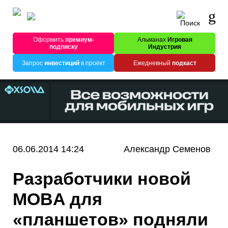
Оформить
премиум-
Альманах
Игровая
подписку
Индустрия
Запрос
инвестиций
в проект
Ежедневный
подкаст
06.06.2014 14:24
Александр Семенов
Разработчики новой
MOBA для
«планшетов» подняли