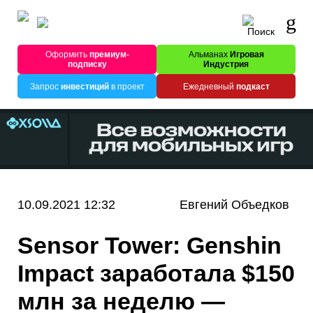
Оформить
премиум-
Альманах
Игровая
подписку
Индустрия
Запрос
инвестиций
в проект
Ежедневный
подкаст
10.09.2021 12:32
Евгений Объедков
Sensor Tower: Genshin
Impact заработала $150
млн за неделю —