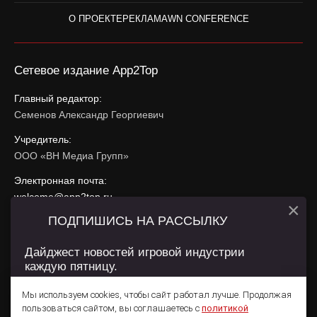
О ПРОЕКТЕ
РЕКЛАМА
WN CONFERENCE
Сетевое издание App2Top
Главный редактор:
Семенов Александр Георгиевич
Учредитель:
ООО «ВН Медиа Групп»
Электронная почта:
welcome@app2top.ru
×
ПОДПИШИСЬ НА РАССЫЛКУ
При использовании материалов активная ссылка на
app2top.ru
обязательна.
Дайджест новостей игровой индустрии
каждую пятницу.
Сайт использует IP адреса, cookie, данные геолокации
Пользователей сайта и сервис «Яндекс Метрика». Условия
Мы используем cookies, чтобы сайт работал лучше. Продолжая
использования содержатся в
Политике конфиденциальности
и
пользоваться сайтом, вы соглашаетесь с
политикой
Пользовательском соглашении
.