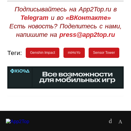
Подписывайтесь на App2Top.ru в
Telegram
и во
«ВКонтакте»
Есть новость? Поделитесь с нами,
напишите на
press@app2top.ru
Теги:
Genshin Impact
miHoYo
Sensor Tower