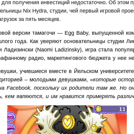
 для получения инвестиций недостаточно. Об этом 
ельницы Nix Hydra, студии, чей первый игровой прое
агрузок за пять месяцев.
новой версии тамагочи — Egg Baby, выпущенной ко
лого года. Как уверяют основательницы студии Лин
 Ладизински (Naomi Ladizinsky), игра стала популя
рафанному радио, маркетингового бюджета у нее н
евушки, учившиеся вместе в Йельском университете
диторией – молодыми девушками, «
которые остор
а Facebook, поскольку их родители там же. Но 
, кем являются, и им нравится примерять разли