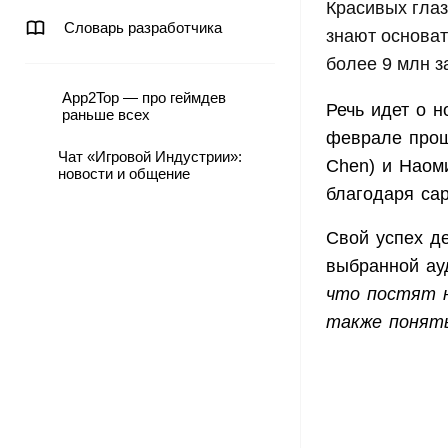
Красивых глаз
Словарь разработчика
знают основат
более 9 млн з
App2Top — про геймдев
Речь идет о 
раньше всех
феврале прош
Чат «Игровой Индустрии»:
Chen) и Наоми
новости и общение
благодаря са
Свой успех д
выбранной ау
что постят н
также понять