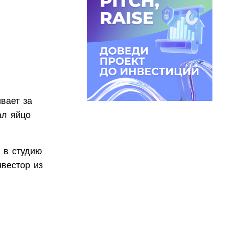
ивает за
ал яйцо
 в студию
нвестор из