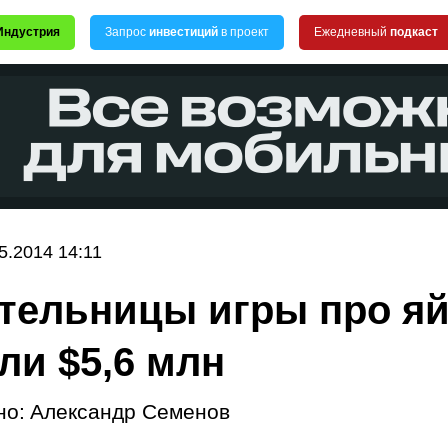
Индустрия
Запрос
инвестиций
в проект
Ежедневный
подкаст
5.2014 14:11
тельницы игры про я
ли $5,6 млн
но:
Александр Семенов