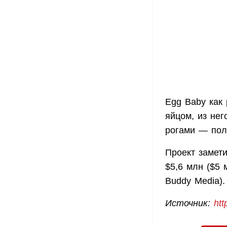
Egg Baby как 
яйцом, из не
рогами — пол
Проект замет
$5,6 млн ($5 
Buddy Media)
Источник:
htt