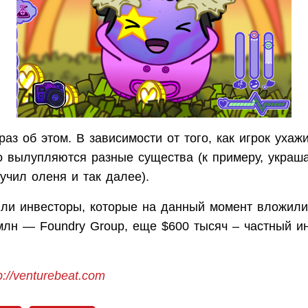
раз об этом. В зависимости от того, как игрок ухаж
го вылупляются разные существа (к примеру, украш
учил оленя и так далее).
или инвесторы, которые на данный момент вложили
млн — Foundry Group, еще $600 тысяч – частный и
.
p://venturebeat.com