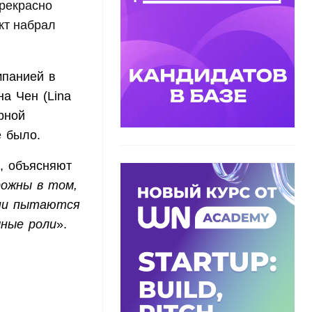
прекрасно
кт набрал
мпанией в
а Чен (Lina
рной
е было.
, объясняют
ожны в том,
они пытаются
чные роли
».