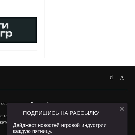
 ссылка на
app2top.ru
обязательна.
×
ПОДПИШИСЬ НА РАССЫЛКУ
ные геолокации Пользователей сайта и сервис «Яндекс
жатся в
Политике конфиденциальности
и
Пользовательском
Дайджест новостей игровой индустрии
каждую пятницу.