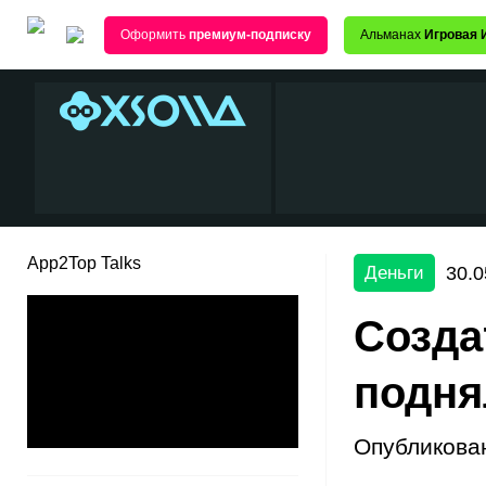
Оформить
премиум-подписку
Альманах
Игровая 
App2Top Talks
30.0
Деньги
Созда
подня
Опубликова