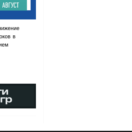
нижение
оков в
ием