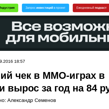
Индустрия
Запрос
инвестиций
в проект
Ежедневный
подкаст
9.2016 18:57
ий чек в MMO-играх в
и вырос за год на 84 р
но:
Александр Семенов