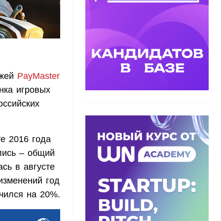
ежей
PayMaster
нка игровых
оссийских
те 2016 года
лись – общий
сь в августе
 изменений год
ичился на 20%.