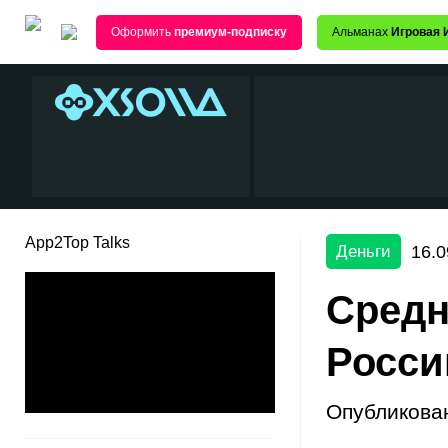
Оформить
премиум-подписку
Альманах
Игровая 
App2Top Talks
16.0
Деньги
Средн
Росси
Опубликова