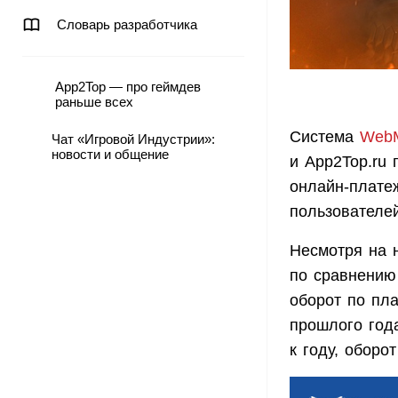
Словарь разработчика
App2Top — про геймдев
раньше всех
Система
WebM
Чат «Игровой Индустрии»:
новости и общение
и App2Top.ru
онлайн-плате
пользователе
Несмотря на н
по сравнению
оборот по пл
прошлого года
к году, оборо