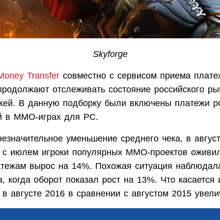
Skyforge
oney Transfer
совместно с сервисом приема плат
 продолжают отслеживать состояние российского ры
жей. В данную подборку были включены платежи р
й в MMO-играх для PC.
езначительное уменьшение среднего чека, в авгус
 с июлем игроки популярных MMO-проектов оживи
атежам вырос на 14%. Похожая ситуация наблюдала
, когда оборот показал рост на 13%. Что касается
т в августе 2016 в сравнении с августом 2015 увел