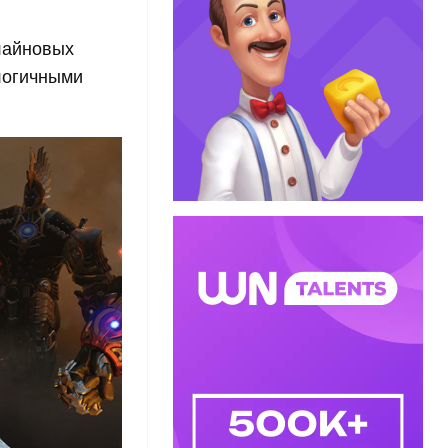
лайновых
алогичными