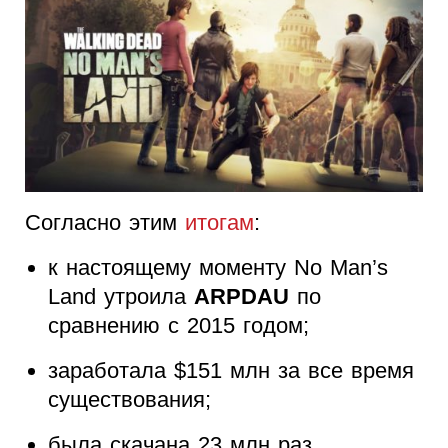
Согласно этим
итогам
:
к настоящему моменту No Man’s
Land утроила
ARPDAU
по
сравнению с 2015 годом;
заработала $151 млн за все время
существования;
была скачана 23 млн раз.