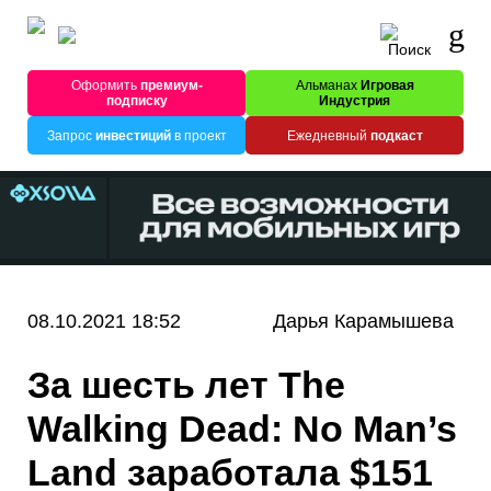
Оформить
премиум-
Альманах
Игровая
подписку
Индустрия
Запрос
инвестиций
в проект
Ежедневный
подкаст
08.10.2021 18:52
Дарья Карамышева
За шесть лет The
Walking Dead: No Man’s
Land заработала $151