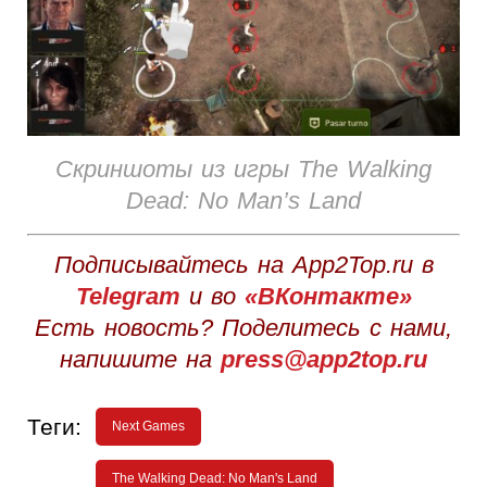
Скриншоты из игры The Walking
Dead: No Man’s Land
Подписывайтесь на App2Top.ru в
Telegram
и во
«ВКонтакте»
Есть новость? Поделитесь с нами,
напишите на
press@app2top.ru
Теги:
Next Games
The Walking Dead: No Man's Land