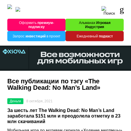
Оформить
премиум-
Альманах
Игровая
подписку
Индустрия
Запрос
инвестиций
в проект
Ежедневный
подкаст
Все публикации по тэгу «The
Walking Dead: No Man’s Land»
Деньги
8 октября, 2021
За шесть лет The Walking Dead: No Man’s Land
заработала $151 млн и преодолела отметку в 23
млн скачиваний
Мобильная игра по мотивам сериала
«Ходячие мертвецы»