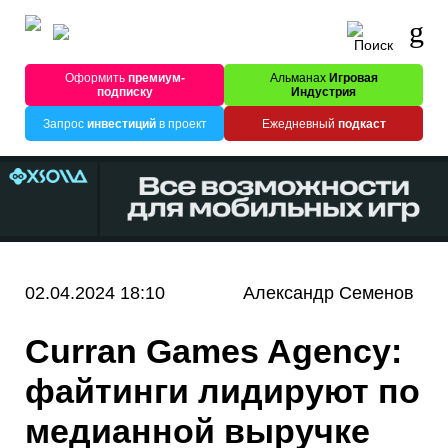
Оформить
премиум-
Альманах
Игровая
подписку
Индустрия
Запрос
инвестиций
в проект
Ежедневный
подкаст
02.04.2024 18:10
Александр Семенов
Curran Games Agency:
файтинги лидируют по
медианной выручке