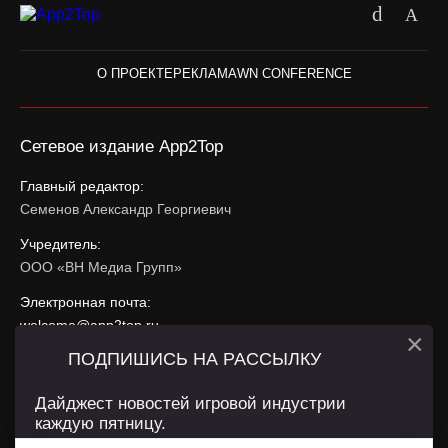
О ПРОЕКТЕ
РЕКЛАМА
WN CONFERENCE
Сетевое издание App2Top
Главный редактор:
Семенов Александр Георгиевич
Учредитель:
ООО «ВН Медиа Групп»
Электронная почта:
welcome@app2top.ru
×
ПОДПИШИСЬ НА РАССЫЛКУ
При использовании материалов активная ссылка на
app2top.ru
обязательна.
Дайджест новостей игровой индустрии
каждую пятницу.
Сайт использует IP адреса, cookie, данные геолокации