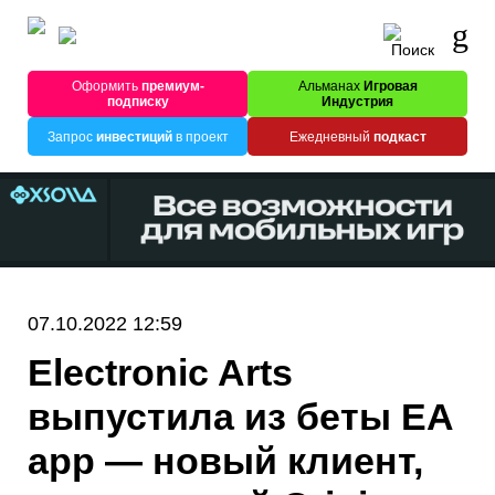
Оформить
премиум-
Альманах
Игровая
подписку
Индустрия
Запрос
инвестиций
в проект
Ежедневный
подкаст
07.10.2022 12:59
Electronic Arts
выпустила из беты EA
app — новый клиент,