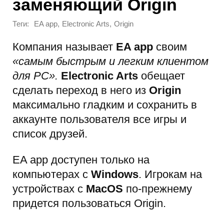
заменяющий Origin
Теги:
,
,
EA app
Electronic Arts
Origin
Компания называет
EA app
своим
«самым быстрым и легким клиентом
для PC».
Electronic Arts
обещает
сделать переход в него из
Origin
максимально гладким и сохранить в
аккаунте пользователя все игры и
список друзей.
EA app доступен только на
компьютерах с
Windows
. Игрокам на
устройствах с
MacOS
по-прежнему
придется пользоваться Origin.