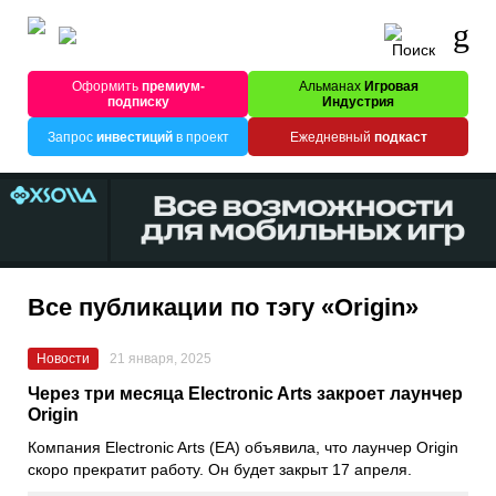
Оформить
премиум-
Альманах
Игровая
подписку
Индустрия
Запрос
инвестиций
в проект
Ежедневный
подкаст
Все публикации по тэгу «Origin»
Новости
21 января, 2025
Через три месяца Electronic Arts закроет лаунчер
Origin
Компания Electronic Arts (EA) объявила, что лаунчер Origin
скоро прекратит работу. Он будет закрыт 17 апреля.