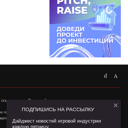
 ссылка на
app2top.ru
обязательна.
×
ПОДПИШИСЬ НА РАССЫЛКУ
ные геолокации Пользователей сайта и сервис «Яндекс
жатся в
Политике конфиденциальности
и
Пользовательском
Дайджест новостей игровой индустрии
каждую пятницу.