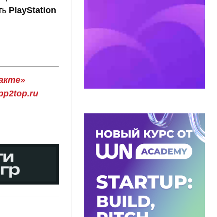
ть
PlayStation
акте»
p2top.ru