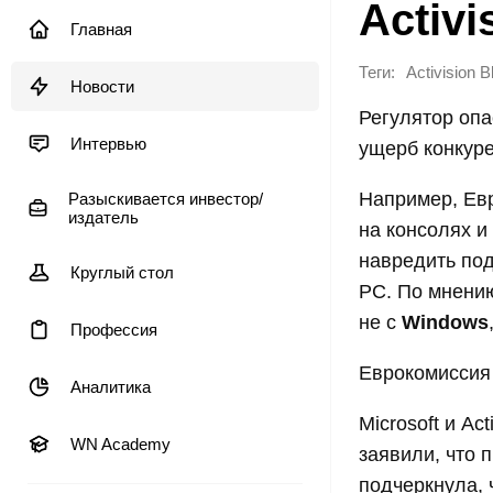
Activi
Главная
Теги:
Activision B
Новости
Регулятор опа
Интервью
ущерб конкуре
Например, Ев
Разыскивается инвестор/
издатель
на консолях 
навредить по
Круглый стол
PC. По мнению
не с
Windows
Профессия
Еврокомиссия 
Аналитика
Microsoft и Ac
WN Academy
заявили, что 
подчеркнула, 