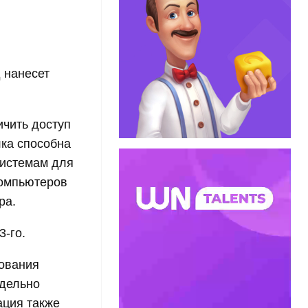
 нанесет
чить доступ
лка способна
системам для
компьютеров
ра.
3-го.
дования
тдельно
ация также