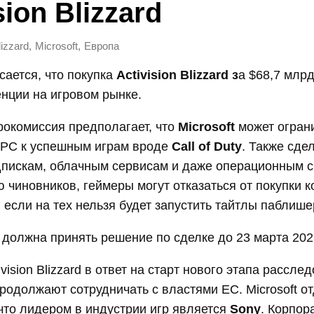
sion Blizzard
,
,
lizzard
Microsoft
Европа
сается, что покупка
Activision Blizzard з
а $68,7 млрд
нции на игровом рынке.
рокомиссия предполагает, что
Microsoft
может ограни
и PC к успешным играм вроде
Call of Duty
. Также сде
дпискам, облачным сервисам и даже операционным 
 чиновников, геймеры могут отказаться от покупки 
, если на тех нельзя будет запустить тайтлы паблише
должна принять решение по сделке до 23 марта 202
tivision Blizzard в ответ на старт нового этапа рассле
продолжают сотрудничать с властями ЕС. Microsoft о
что лидером в индустрии игр является
Sony
. Корпор