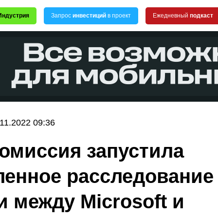
Индустрия
Запрос
инвестиций
в проект
Ежедневный
подкаст
.11.2022 09:36
омиссия запустила
ленное расследование
и между Microsoft и