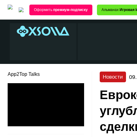
Оформить
премиум-подписку
Альманах
Игровая 
App2Top Talks
09
Новости
Еврок
углуб
сделк