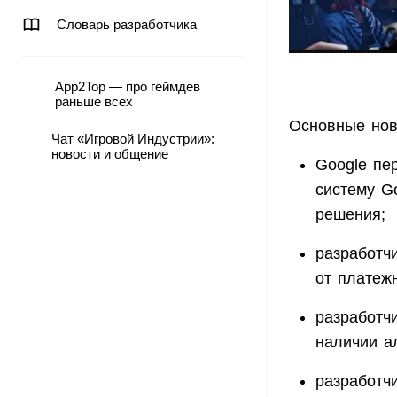
Словарь разработчика
App2Top — про геймдев
раньше всех
Основные нов
Чат «Игровой Индустрии»:
новости и общение
Google пе
систему G
решения;
разработч
от платеж
разработч
наличии а
разработч