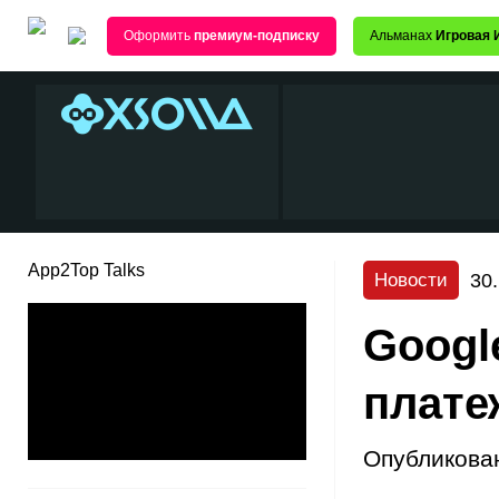
Оформить
премиум-подписку
Альманах
Игровая 
App2Top Talks
30
Новости
Googl
плате
Опубликова