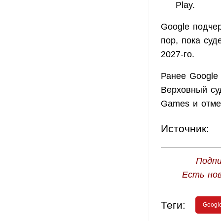
Play.
Google подче
пор, пока суд
2027-го.
Ранее Googl
Верховный суд
Games и отме
Источник:
Подпи
Есть но
Теги:
Googl