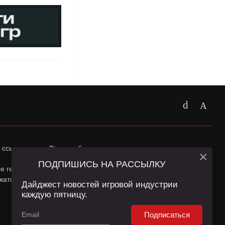
 ссылка на
app2top.ru
обязательна.
×
ПОДПИШИСЬ НА РАССЫЛКУ
ные геолокации Пользователей сайта и сервис «Яндекс
жатся в
Политике конфиденциальности
и
Пользовательском
Дайджест новостей игровой индустрии
каждую пятницу.
Подписаться