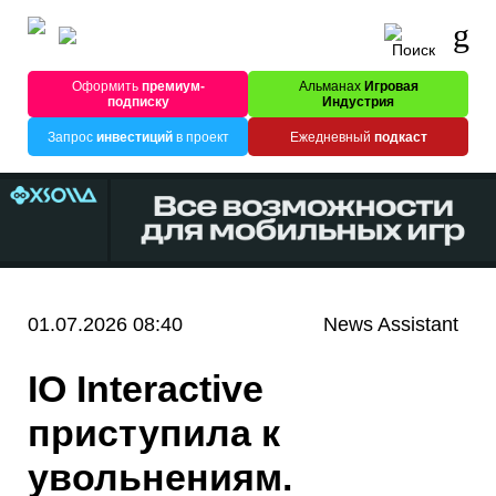
Оформить
премиум-
Альманах
Игровая
подписку
Индустрия
Запрос
инвестиций
в проект
Ежедневный
подкаст
01.07.2026 08:40
News Assistant
IO Interactive
приступила к
увольнениям.