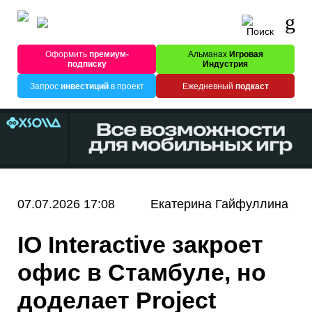
Оформить
премиум-
Альманах
Игровая
подписку
Индустрия
Запрос
инвестиций
в проект
Ежедневный
подкаст
07.07.2026 17:08
Екатерина Гайфуллина
IO Interactive закроет
офис в Стамбуле, но
доделает Project