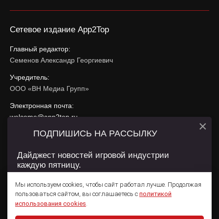
Сетевое издание App2Top
Главный редактор:
Семенов Александр Георгиевич
Учредитель:
ООО «ВН Медиа Групп»
Электронная почта:
welcome@app2top.ru
×
ПОДПИШИСЬ НА РАССЫЛКУ
При использовании материалов активная ссылка на
app2top.ru
обязательна.
Дайджест новостей игровой индустрии
каждую пятницу.
Сайт использует IP адреса, cookie, данные геолокации
Пользователей сайта и сервис «Яндекс Метрика». Условия
Мы используем cookies, чтобы сайт работал лучше. Продолжая
использования содержатся в
Политике конфиденциальности
и
пользоваться сайтом, вы соглашаетесь с
политикой
Пользовательском соглашении
.
Подписаться
использования cookies
.