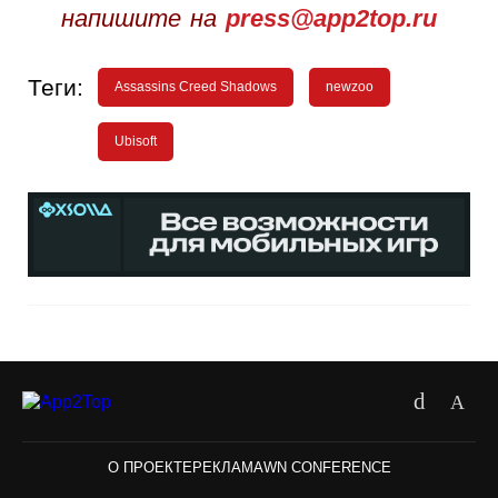
напишите на
press@app2top.ru
Теги:
Assassins Creed Shadows
newzoo
Ubisoft
О ПРОЕКТЕ
РЕКЛАМА
WN CONFERENCE