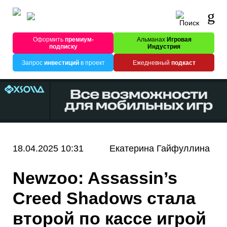
Оформить
премиум-
Альманах
Игровая
подписку
Индустрия
Запрос
инвестиций
в проект
Ежедневный
подкаст
18.04.2025 10:31
Екатерина Гайфуллина
Newzoo: Assassin’s
Creed Shadows стала
второй по кассе игрой