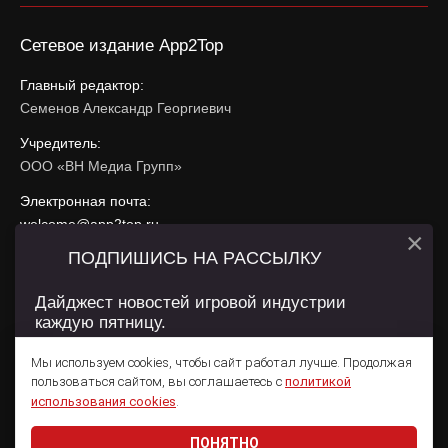
Сетевое издание App2Top
Главный редактор:
Семенов Александр Георгиевич
Учредитель:
ООО «ВН Медиа Групп»
Электронная почта:
welcome@app2top.ru
×
ПОДПИШИСЬ НА РАССЫЛКУ
При использовании материалов активная ссылка на
app2top.ru
обязательна.
Дайджест новостей игровой индустрии
каждую пятницу.
Сайт использует IP адреса, cookie, данные геолокации
Пользователей сайта и сервис «Яндекс Метрика». Условия
Мы используем cookies, чтобы сайт работал лучше. Продолжая
использования содержатся в
Политике конфиденциальности
и
пользоваться сайтом, вы соглашаетесь с
политикой
Пользовательском соглашении
.
Подписаться
использования cookies
.
ПОНЯТНО