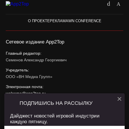
О ПРОЕКТЕ
РЕКЛАМА
WN CONFERENCE
Сетевое издание App2Top
Главный редактор:
Семенов Александр Георгиевич
Учредитель:
ООО «ВН Медиа Групп»
Электронная почта:
welcome@app2top.ru
×
ПОДПИШИСЬ НА РАССЫЛКУ
При использовании материалов активная ссылка на
app2top.ru
обязательна.
Дайджест новостей игровой индустрии
каждую пятницу.
Сайт использует IP адреса, cookie, данные геолокации