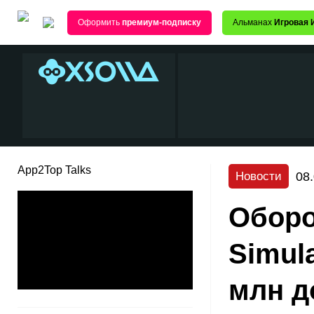
Оформить
премиум-подписку
Альманах
Игровая 
App2Top Talks
08
Новости
Оборо
Simul
млн д