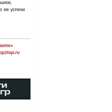
рынок,
но ее успехи
акте»
p2top.ru