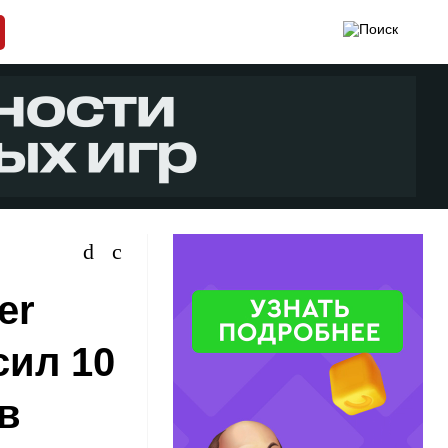
er
сил 10
в