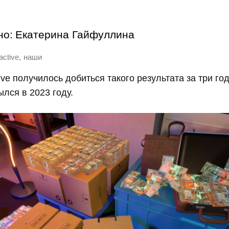
но:
Екатерина Гайфуллина
,
ractive
наши
active получилось добиться такого результата за три го
ылся в 2023 году.