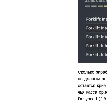
Сколько зара
по данным ана
остается крим
чья касса ори
Desynced (2,8