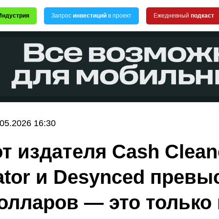
Индустрия
Запрос
инвестиций
в проект
Ежедневный
подкаст
.05.2026 16:30
т издателя Cash Clean
ator и Desynced превы
олларов — это только 