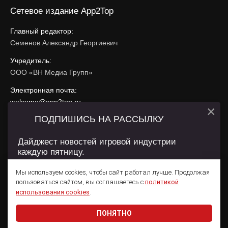
Сетевое издание App2Top
Главный редактор:
Семенов Александр Георгиевич
Учредитель:
ООО «ВН Медиа Групп»
Электронная почта:
welcome@app2top.ru
×
ПОДПИШИСЬ НА РАССЫЛКУ
При использовании материалов активная ссылка на
app2top.ru
обязательна.
Дайджест новостей игровой индустрии
каждую пятницу.
Сайт использует IP адреса, cookie, данные геолокации
Пользователей сайта и сервис «Яндекс Метрика». Условия
Мы используем cookies, чтобы сайт работал лучше. Продолжая
использования содержатся в
Политике конфиденциальности
и
пользоваться сайтом, вы соглашаетесь с
политикой
Пользовательском соглашении
.
Подписаться
использования cookies
.
ПОНЯТНО
Даю согласие на обработку
персональных данных
© 2011 — 2026 App2Top
16+