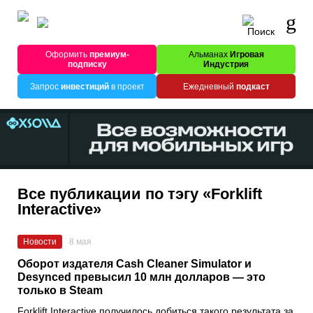
Оформить
премиум-
Альманах
Игровая
подписку
Индустрия
Запрос
инвестиций
в проект
Ежедневный
подкаст
Все публикации по тэгу «Forklift
Interactive»
Новости
8 мая
Оборот издателя Cash Cleaner Simulator и
Desynced превысил 10 млн долларов — это
только в Steam
Forklift Interactive получилось добиться такого результата за