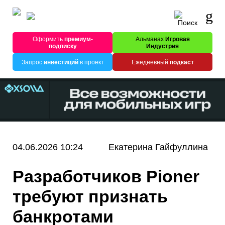
Оформить
премиум-
Альманах
Игровая
подписку
Индустрия
Запрос
инвестиций
в проект
Ежедневный
подкаст
04.06.2026 10:24
Екатерина Гайфуллина
Разработчиков Pioner
требуют признать
банкротами