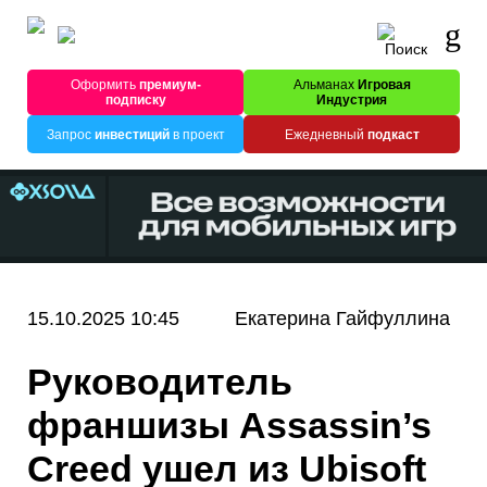
Оформить
премиум-
Альманах
Игровая
подписку
Индустрия
Запрос
инвестиций
в проект
Ежедневный
подкаст
15.10.2025 10:45
Екатерина Гайфуллина
Руководитель
франшизы Assassin’s
Creed ушел из Ubisoft