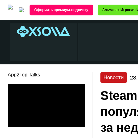
Оформить
премиум-подписку
Альманах
Игровая 
App2Top Talks
28
Новости
Steam
попул
за не