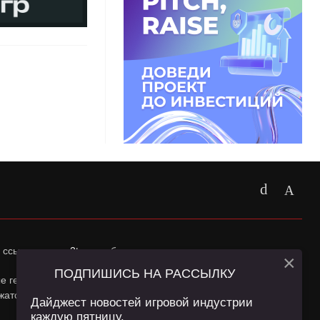
 ссылка на
app2top.ru
обязательна.
×
ПОДПИШИСЬ НА РАССЫЛКУ
ные геолокации Пользователей сайта и сервис «Яндекс
жатся в
Политике конфиденциальности
и
Пользовательском
Дайджест новостей игровой индустрии
каждую пятницу.