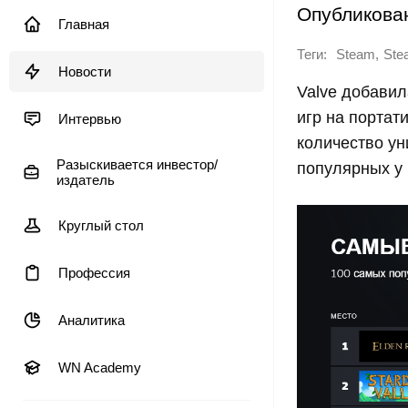
Опубликова
Главная
Теги:
,
Steam
Ste
Новости
Valve добави
игр на портат
Интервью
количество ун
Разыскивается инвестор/
популярных у 
издатель
Круглый стол
Профессия
Аналитика
WN Academy