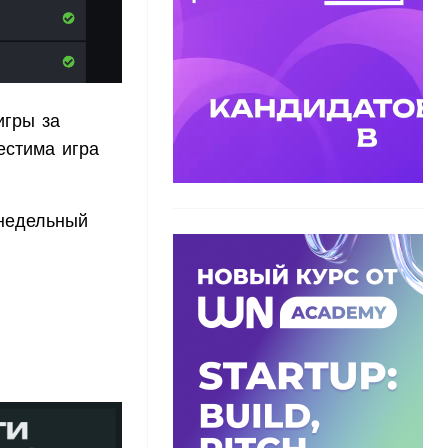
игры за
естима игра
 недельный