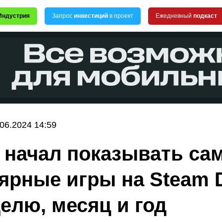
Индустрия
Запрос
инвестиций
в проект
Ежедневный
подкаст
.06.2024 14:59
 начал показывать са
ярные игры на Steam 
делю, месяц и год