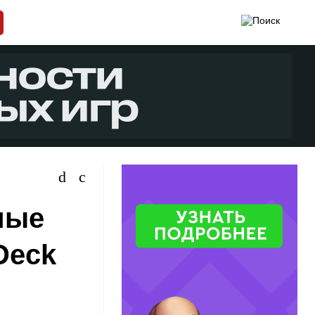
мые
Deck