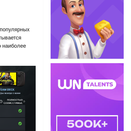
 популярных
тывается
о наиболее