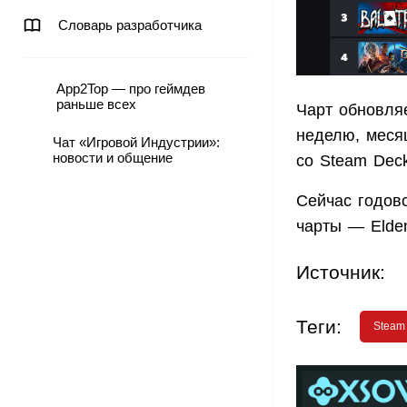
Словарь разработчика
App2Top — про геймдев
раньше всех
Чарт обновля
неделю, месяц
Чат «Игровой Индустрии»:
новости и общение
со Steam Deck
Сейчас годово
чарты — Elden
Источник:
Теги:
Steam