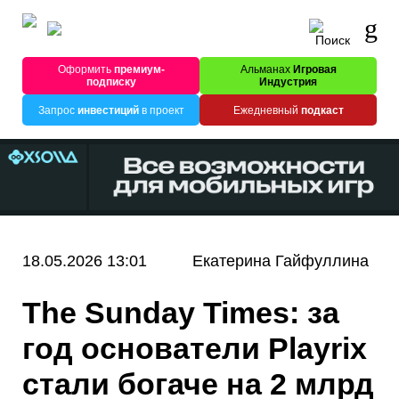
Оформить
премиум-
Альманах
Игровая
подписку
Индустрия
Запрос
инвестиций
в проект
Ежедневный
подкаст
18.05.2026 13:01
Екатерина Гайфуллина
The Sunday Times: за
год основатели Playrix
стали богаче на 2 млрд