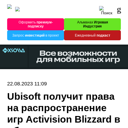
Оформить
премиум-
Альманах
Игровая
подписку
Индустрия
Запрос
инвестиций
в проект
Ежедневный
подкаст
22.08.2023 11:09
Ubisoft получит права
на распространение
игр Activision Blizzard в